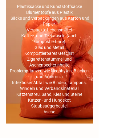
Plastiksäcke und Kunststoffsäcke
Blumentöpfe aus Plastik
Säcke und Verpackungen aus Karton und
Papier
Verpackte Lebensmittel
Kaffee- und Teekapseln (auch
kompostierbare)
Glas und Metall
Kompostierbares Geschirr
Zigarettenstummel und
Aschenbecherinhalte
Problempflanzen wie Neophyten, Blacken
und Ambrosia
Infektiöser Abfall wie Binden, Tampons,
Windeln und Verbandsmaterial
Katzenstreu, Sand, Kies und Steine
Katzen- und Hundekot
Staubsaugerbeutel
Asche
Diesen Müll entsorgen Sie am Besten im